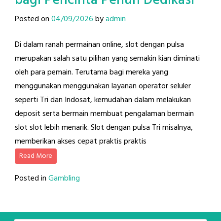
bagi Pencinta Penuh Dedikasi
Posted on
04/09/2026
by
admin
Di dalam ranah permainan online, slot dengan pulsa
merupakan salah satu pilihan yang semakin kian diminati
oleh para pemain. Terutama bagi mereka yang
menggunakan menggunakan layanan operator seluler
seperti Tri dan Indosat, kemudahan dalam melakukan
deposit serta bermain membuat pengalaman bermain
slot slot lebih menarik. Slot dengan pulsa Tri misalnya,
memberikan akses cepat praktis praktis
Read More
Posted in
Gambling