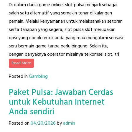
Di dalam dunia game online, slot pulsa menjadi sebagai
salah satu alternatif yang semakin tenar di kalangan
pemain. Melalui kenyamanan untuk melaksanakan setoran
serta tahapan yang segera, slot pulsa slot merupakan
opsi yang cocok untuk anda yang mau mengalami sensasi
seru bermain game tanpa perlu bingung. Selain itu,
dengan banyaknya operator misalnya telkomsel slot, tri
Read More
Posted in
Gambling
Paket Pulsa: Jawaban Cerdas
untuk Kebutuhan Internet
Anda sendiri
Posted on
04/20/2026
by
admin