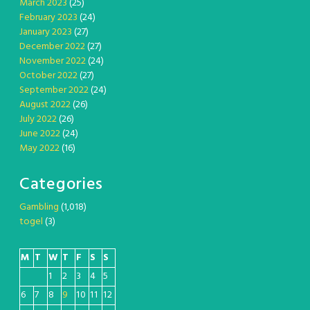
March 2023
(25)
February 2023
(24)
January 2023
(27)
December 2022
(27)
November 2022
(24)
October 2022
(27)
September 2022
(24)
August 2022
(26)
July 2022
(26)
June 2022
(24)
May 2022
(16)
Categories
Gambling
(1,018)
togel
(3)
M
T
W
T
F
S
S
1
2
3
4
5
6
7
8
9
10
11
12