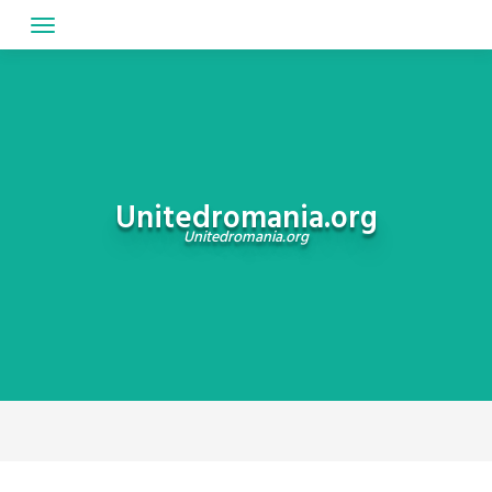
Skip
to
content
Unitedromania.org
Unitedromania.org