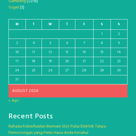
Gambling
(1,018)
togel
(3)
M
T
W
T
F
S
S
1
2
3
4
5
6
7
8
9
10
11
12
13
14
15
16
17
18
19
20
21
22
23
24
25
26
27
28
29
30
31
AUGUST 2026
« Apr
Recent Posts
Rahasia Keberhasilan Bermain Slot Pulsa Elektrik Tanpa
Pemotongan yang Perlu Harus Anda Ketahui