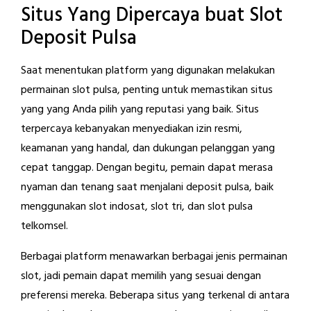
Situs Yang Dipercaya buat Slot
Deposit Pulsa
Saat menentukan platform yang digunakan melakukan
permainan slot pulsa, penting untuk memastikan situs
yang yang Anda pilih yang reputasi yang baik. Situs
terpercaya kebanyakan menyediakan izin resmi,
keamanan yang handal, dan dukungan pelanggan yang
cepat tanggap. Dengan begitu, pemain dapat merasa
nyaman dan tenang saat menjalani deposit pulsa, baik
menggunakan slot indosat, slot tri, dan slot pulsa
telkomsel.
Berbagai platform menawarkan berbagai jenis permainan
slot, jadi pemain dapat memilih yang sesuai dengan
preferensi mereka. Beberapa situs yang terkenal di antara