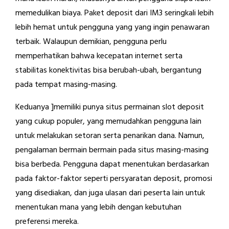
memedulikan biaya. Paket deposit dari IM3 seringkali lebih
lebih hemat untuk pengguna yang yang ingin penawaran
terbaik. Walaupun demikian, pengguna perlu
memperhatikan bahwa kecepatan internet serta
stabilitas konektivitas bisa berubah-ubah, bergantung
pada tempat masing-masing.
Keduanya ]memiliki punya situs permainan slot deposit
yang cukup populer, yang memudahkan pengguna lain
untuk melakukan setoran serta penarikan dana. Namun,
pengalaman bermain bermain pada situs masing-masing
bisa berbeda. Pengguna dapat menentukan berdasarkan
pada faktor-faktor seperti persyaratan deposit, promosi
yang disediakan, dan juga ulasan dari peserta lain untuk
menentukan mana yang lebih dengan kebutuhan
preferensi mereka.