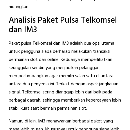
hidangkan.
Analisis Paket Pulsa Telkomsel
dan IM3
Paket pulsa Telkomsel dan IM3 adalah dua opsi utama
untuk pengguna siapa berharap melakukan transaksi
permainan slot dari online. Keduanya memperlihatkan
keunggulan sendiri yang menjadikan pelanggan
mempertimbangkan agar memilih salah satu di antara
antara dua penyedia ini. Terkait dengan aspek jangkauan
signal, Telkomsel sering dianggap lebih dari baik pada
berbagai daerah, sehingga memberikan kepercayaan lebih
stabil kuat saat bermain permainan slot.
Namun, di lain, IM3 menawarkan berbagai paket yang
mana lebih murah, khususnya untuk pengguna siapa lebih