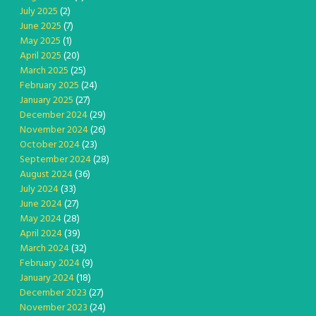
July 2025
(2)
June 2025
(7)
May 2025
(1)
April 2025
(20)
March 2025
(25)
February 2025
(24)
January 2025
(27)
December 2024
(29)
November 2024
(26)
October 2024
(23)
September 2024
(28)
August 2024
(36)
July 2024
(33)
June 2024
(27)
May 2024
(28)
April 2024
(39)
March 2024
(32)
February 2024
(9)
January 2024
(18)
December 2023
(27)
November 2023
(24)